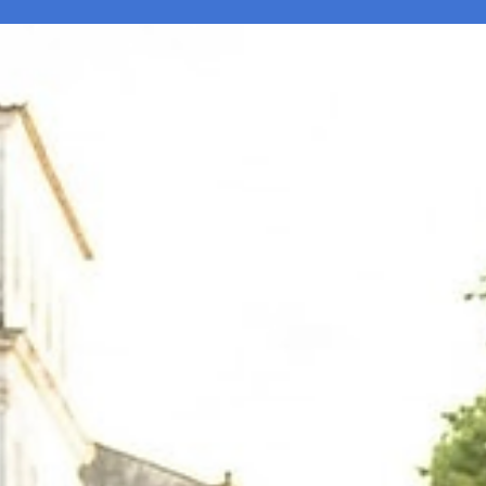
FEDERACÃO ATUCO
Jun 26
2 min read
Ensinar cultura afro-brasileira é cumprir 
lei e fortalecer a democracia
O ensino da história e da cultura afro-brasileira nas escolas
brasileiras não é uma escolha pedagógica, mas uma obrigação
prevista na legislação. As Leis nº 10.639/2003 e nº 11.645/2008
determinam que todas as instituições de ensino abordem as
contribuições dos povos africanos, afro-brasileiros e indígenas pa
a formação do Brasil. Ainda assim, professores e gestores têm si
questionados e, em alguns casos, intimidados por desenvolver
atividades previstas no currículo escol