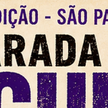
FEDERAÇÃO ATUCO
Jun 11
3 min read
Identidade, Ancestralidade e a Força do
Povo de Terreiro
CABEÇA ERGUIDA E PEITO ABERTO: POR QUE O POVO DE
TERREIRO PERDEU O MEDO DE DIZER QUEM É