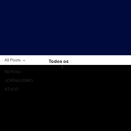
All Posts
Todos os
posts
:
All Posts
JORNALISMO
ATUCO