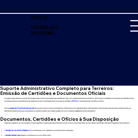
ATUCO
FEDERAÇÃO
NACIONAL
Suporte Administrativo Completo para Terreiros:
Emissão de Certidões e Documentos Oficiais
A organização de uma casa de Axé exige muito mais do que dedicação espiritual. Lidar com a elaboração de documentos, ofícios para a prefeitura e emissão de certidões toma
um tempo precioso que deveria ser dedicado à sua comunidade. É por isso que, ao se filiar à
ATUCO,
o sacerdote não caminha sozinho.
Nossa
equipe de 10 profissionais parceiros
assume a burocracia do seu terreiro. Oferecemos um departamento administrativo estruturado e pronto para resolver tanto as
demandas internas da sua casa quanto as externas (junto aos órgãos públicos), com a máxima agilidade e profissionalismo
Documentos, Certidões e Ofícios à Sua Disposição
Seja para registrar um sacramento ou para garantir a realização de uma festa na rua, nossos associados têm acesso direto à emissão oficial dos seguintes documentos:
Certidão de Casamento Religioso:
Documentação com validade e reconhecimento da liturgia.
Certidão de Batizado:
Registro oficial para os novos filhos de fé.